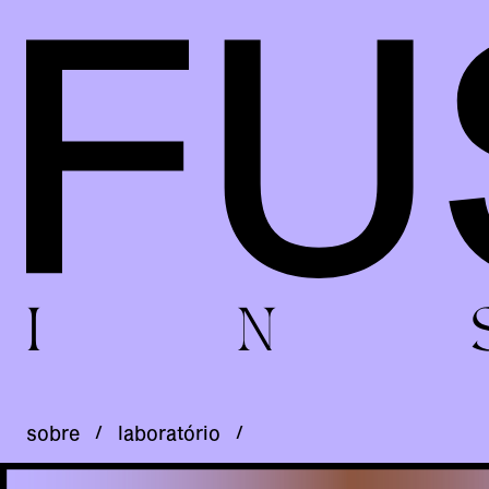
I
N
sobre
/
laboratório
/