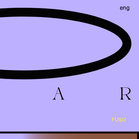
eng
A
R
FUSO