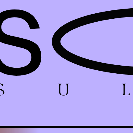
S
U
L